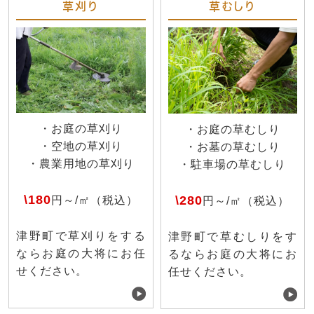
草刈り
草むしり
・お庭の草刈り
・お庭の草むしり
・空地の草刈り
・お墓の草むしり
・農業用地の草刈り
・駐車場の草むしり
\180
\280
円～/㎡（税込）
円～/㎡（税込）
津野町で草刈りをする
津野町で草むしりをす
ならお庭の大将にお任
るならお庭の大将にお
せください。
任せください。