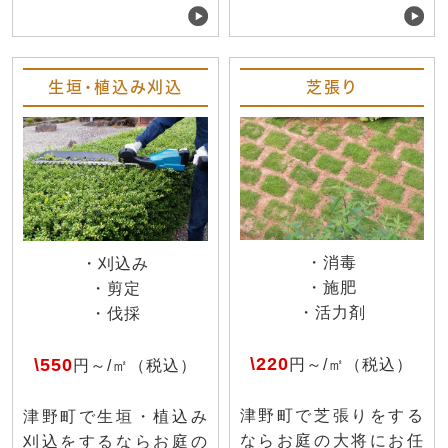
生垣・植込み刈込
芝張り
・消毒
・刈込み
・施肥
・剪定
・活力剤
・伐採
\220
\550
円～/㎡（税込）
円～/㎡（税込）
津野町で芝張りをする
津野町で生垣・植込み
ならお庭の大将にお任
刈込をするならお庭の