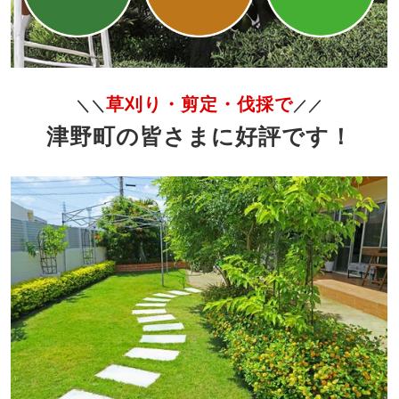
草刈り・剪定・伐採で
＼＼
／／
津野町の皆さまに好評です！