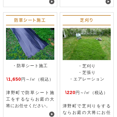
防草シート施工
芝刈り
・防草シート施工
・芝刈り
・芝張り
\1,650
・エアレーション
円～/㎡（税込）
\220
円～/㎡（税込）
津野町で防草シート施
工をするならお庭の大
将にお任せください。
津野町で芝刈りをする
ならお庭の大将にお任