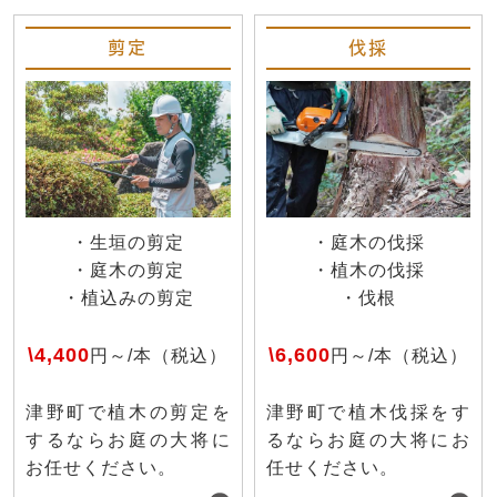
剪定
伐採
・生垣の剪定
・庭木の伐採
・庭木の剪定
・植木の伐採
・植込みの剪定
・伐根
\4,400
\6,600
円～/本（税込）
円～/本（税込）
津野町で植木の剪定を
津野町で植木伐採をす
するならお庭の大将に
るならお庭の大将にお
お任せください。
任せください。