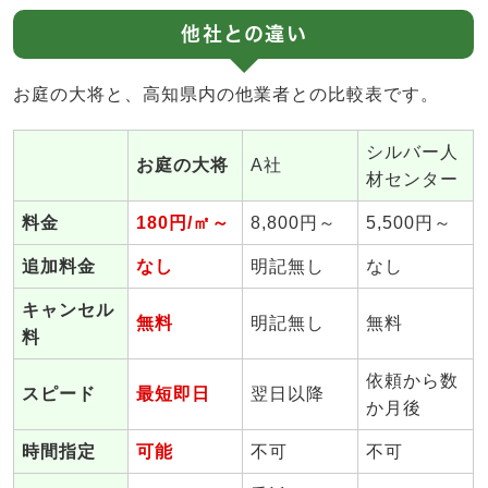
他社との違い
お庭の大将と、高知県内の他業者との比較表です。
シルバー人
お庭の大将
A社
材センター
料金
180円/㎡～
8,800円～
5,500円～
追加料金
なし
明記無し
なし
キャンセル
無料
明記無し
無料
料
依頼から数
スピード
最短即日
翌日以降
か月後
時間指定
可能
不可
不可