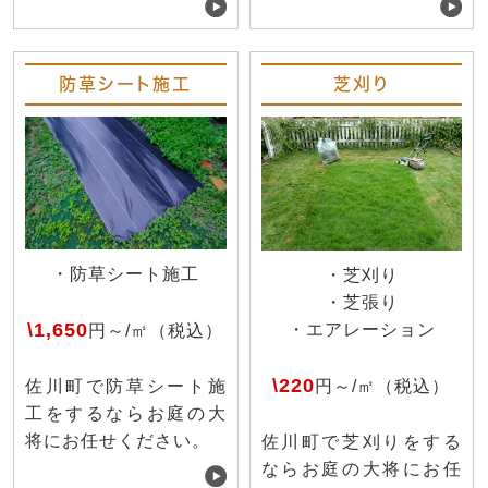
防草シート施工
芝刈り
・防草シート施工
・芝刈り
・芝張り
\1,650
・エアレーション
円～/㎡（税込）
\220
円～/㎡（税込）
佐川町で防草シート施
工をするならお庭の大
将にお任せください。
佐川町で芝刈りをする
ならお庭の大将にお任