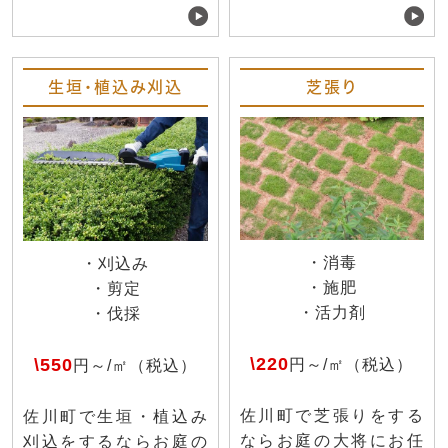
生垣・植込み刈込
芝張り
・消毒
・刈込み
・施肥
・剪定
・活力剤
・伐採
\220
\550
円～/㎡（税込）
円～/㎡（税込）
佐川町で芝張りをする
佐川町で生垣・植込み
ならお庭の大将にお任
刈込をするならお庭の