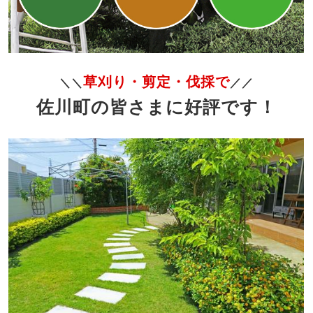
草刈り・剪定・伐採で
＼＼
／／
佐川町の皆さまに好評です！