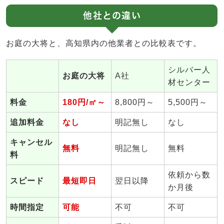
他社との違い
お庭の大将と、高知県内の他業者との比較表です。
シルバー人
お庭の大将
A社
材センター
料金
180円/㎡～
8,800円～
5,500円～
追加料金
なし
明記無し
なし
キャンセル
無料
明記無し
無料
料
依頼から数
スピード
最短即日
翌日以降
か月後
時間指定
可能
不可
不可