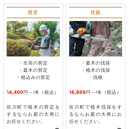
剪定
伐採
・生垣の剪定
・庭木の伐採
・庭木の剪定
・植木の伐採
・植込みの剪定
・伐根
\4,400
\6,600
円～/本（税込）
円～/本（税込）
佐川町で植木の剪定を
佐川町で植木伐採をす
するならお庭の大将に
るならお庭の大将にお
お任せください。
任せください。