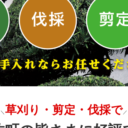
草刈り・剪定・伐採で
＼＼
／