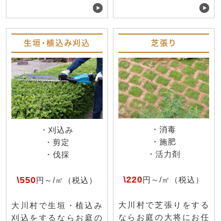
生垣・植込み刈込
芝張り
・消毒
・刈込み
・施肥
・剪定
・活力剤
・伐採
\220
\550
円～/㎡（税込）
円～/㎡（税込）
大川村で芝張りをする
大川村で生垣・植込み
ならお庭の大将にお任
刈込をするならお庭の