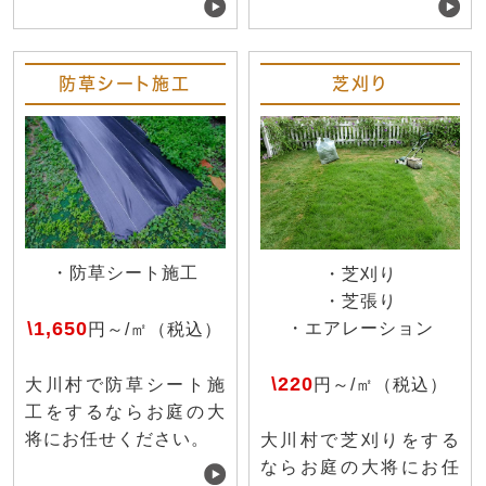
防草シート施工
芝刈り
・防草シート施工
・芝刈り
・芝張り
\1,650
・エアレーション
円～/㎡（税込）
\220
円～/㎡（税込）
大川村で防草シート施
工をするならお庭の大
将にお任せください。
大川村で芝刈りをする
ならお庭の大将にお任