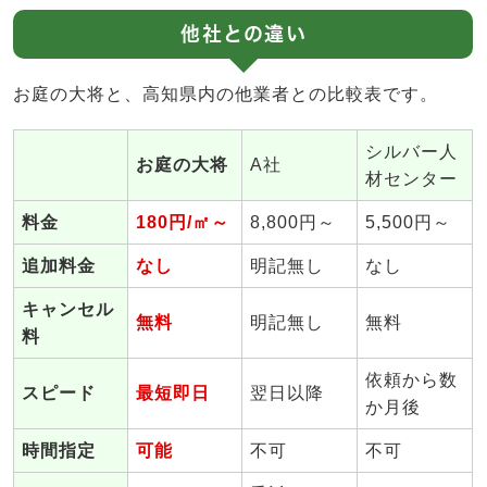
他社との違い
お庭の大将と、高知県内の他業者との比較表です。
シルバー人
お庭の大将
A社
材センター
料金
180円/㎡～
8,800円～
5,500円～
追加料金
なし
明記無し
なし
キャンセル
無料
明記無し
無料
料
依頼から数
スピード
最短即日
翌日以降
か月後
時間指定
可能
不可
不可