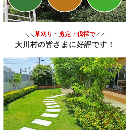
草刈り・剪定・伐採で
＼＼
／／
大川村の皆さまに好評です！