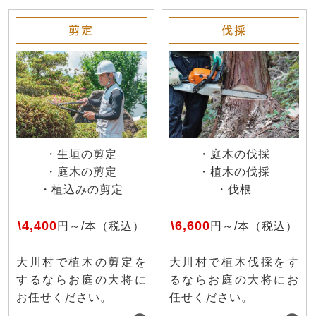
剪定
伐採
・生垣の剪定
・庭木の伐採
・庭木の剪定
・植木の伐採
・植込みの剪定
・伐根
\4,400
\6,600
円～/本（税込）
円～/本（税込）
大川村で植木の剪定を
大川村で植木伐採をす
するならお庭の大将に
るならお庭の大将にお
お任せください。
任せください。