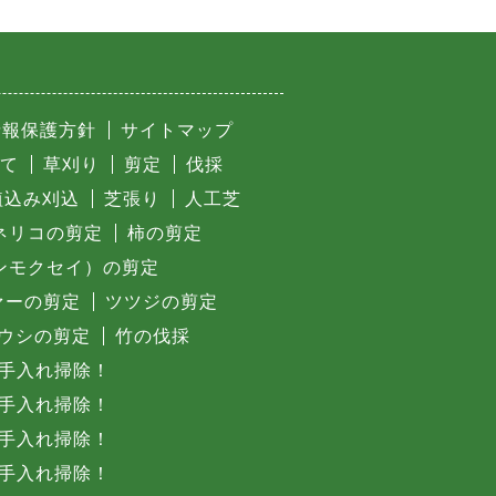
情報保護方針
サイトマップ
て
草刈り
剪定
伐採
植込み刈込
芝張り
人工芝
ネリコの剪定
柿の剪定
ンモクセイ）の剪定
ァーの剪定
ツツジの剪定
ウシの剪定
竹の伐採
手入れ掃除！
手入れ掃除！
手入れ掃除！
手入れ掃除！