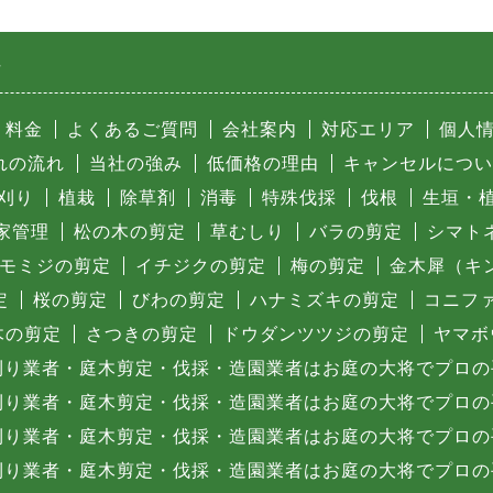
針
料金
よくあるご質問
会社案内
対応エリア
個人
れの流れ
当社の強み
低価格の理由
キャンセルについ
刈り
植栽
除草剤
消毒
特殊伐採
伐根
生垣・
家管理
松の木の剪定
草むしり
バラの剪定
シマト
モミジの剪定
イチジクの剪定
梅の剪定
金木犀（キ
定
桜の剪定
びわの剪定
ハナミズキの剪定
コニフ
木の剪定
さつきの剪定
ドウダンツツジの剪定
ヤマボ
刈り業者・庭木剪定・伐採・造園業者はお庭の大将でプロの
刈り業者・庭木剪定・伐採・造園業者はお庭の大将でプロの
刈り業者・庭木剪定・伐採・造園業者はお庭の大将でプロの
刈り業者・庭木剪定・伐採・造園業者はお庭の大将でプロの