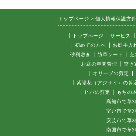
トップページ
個人情報保護方
トップページ
サービス
初めての方へ
お庭手入
砂利敷き
防草シート
芝
お庭の年間管理
空き
オリーブの剪定
紫陽花（アジサイ）の剪
ヒバの剪定
もちの
高知市で草
室戸市で草
安芸市で草
南国市で草