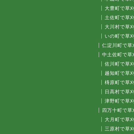
大豊町で草
土佐町で草
大川村で草
いの町で草
仁淀川町で草
中土佐町で草
佐川町で草
越知町で草
梼原町で草
日高村で草
津野町で草
四万十町で草
大月町で草
三原村で草