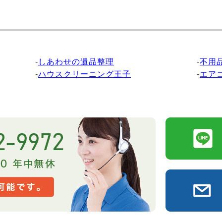
-
しあわせの遺品整理
-
不用
-
ハウスクリーニング王子
-
エア