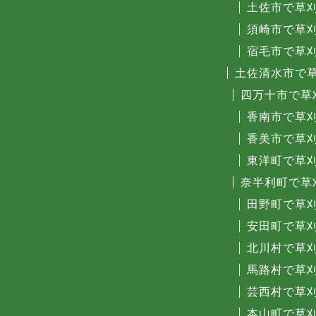
土佐市で草
須崎市で草
宿毛市で草
土佐清水市で
四万十市で草
香南市で草
香美市で草
東洋町で草
奈半利町で草
田野町で草
安田町で草
北川村で草
馬路村で草
芸西村で草
本山町で草