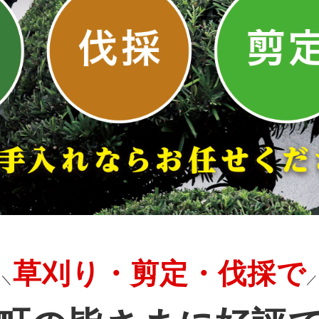
草刈り・剪定・伐採で
＼＼
／