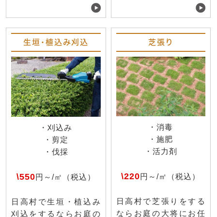
生垣・植込み刈込
芝張り
・消毒
・刈込み
・施肥
・剪定
・活力剤
・伐採
\220
\550
円～/㎡（税込）
円～/㎡（税込）
日高村で芝張りをする
日高村で生垣・植込み
ならお庭の大将にお任
刈込をするならお庭の