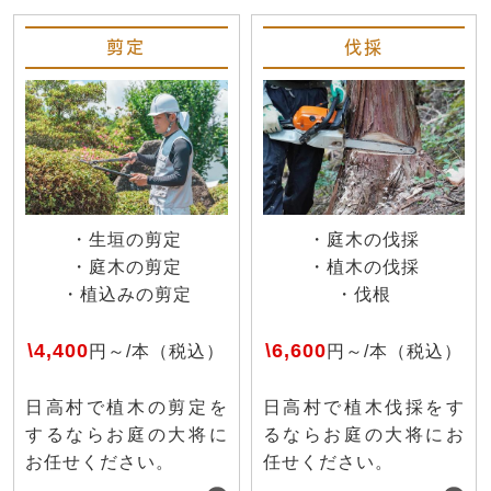
剪定
伐採
・生垣の剪定
・庭木の伐採
・庭木の剪定
・植木の伐採
・植込みの剪定
・伐根
\4,400
\6,600
円～/本（税込）
円～/本（税込）
日高村で植木の剪定を
日高村で植木伐採をす
するならお庭の大将に
るならお庭の大将にお
お任せください。
任せください。