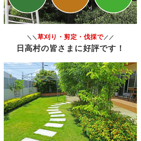
草刈り・剪定・伐採で
＼＼
／／
日高村の皆さまに好評です！