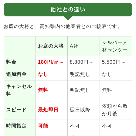
他社との違い
お庭の大将と、高知県内の他業者との比較表です。
シルバー人
お庭の大将
A社
材センター
料金
180円/㎡～
8,800円～
5,500円～
追加料金
なし
明記無し
なし
キャンセル
無料
明記無し
無料
料
依頼から数
スピード
最短即日
翌日以降
か月後
時間指定
可能
不可
不可