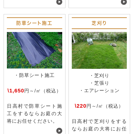
防草シート施工
芝刈り
・防草シート施工
・芝刈り
・芝張り
\1,650
・エアレーション
円～/㎡（税込）
\220
円～/㎡（税込）
日高村で防草シート施
工をするならお庭の大
将にお任せください。
日高村で芝刈りをする
ならお庭の大将にお任