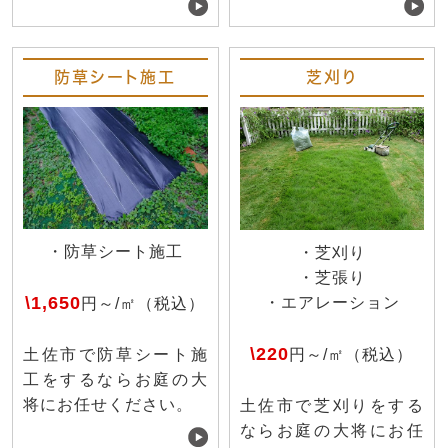
防草シート施工
芝刈り
・防草シート施工
・芝刈り
・芝張り
\1,650
・エアレーション
円～/㎡（税込）
\220
円～/㎡（税込）
土佐市で防草シート施
工をするならお庭の大
将にお任せください。
土佐市で芝刈りをする
ならお庭の大将にお任