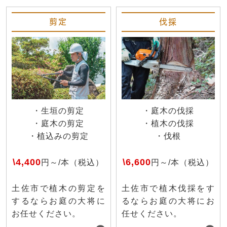
剪定
伐採
・生垣の剪定
・庭木の伐採
・庭木の剪定
・植木の伐採
・植込みの剪定
・伐根
\4,400
\6,600
円～/本（税込）
円～/本（税込）
土佐市で植木の剪定を
土佐市で植木伐採をす
するならお庭の大将に
るならお庭の大将にお
お任せください。
任せください。