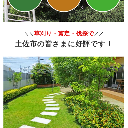
草刈り・剪定・伐採で
＼＼
／／
土佐市の皆さまに好評です！