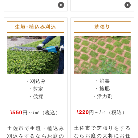
生垣・植込み刈込
芝張り
・消毒
・刈込み
・施肥
・剪定
・活力剤
・伐採
\220
\550
円～/㎡（税込）
円～/㎡（税込）
土佐市で芝張りをする
土佐市で生垣・植込み
ならお庭の大将にお任
刈込をするならお庭の