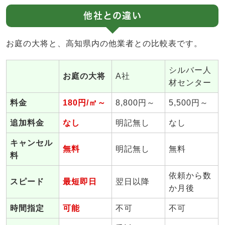
他社との違い
お庭の大将と、高知県内の他業者との比較表です。
シルバー人
お庭の大将
A社
材センター
料金
180円/㎡～
8,800円～
5,500円～
追加料金
なし
明記無し
なし
キャンセル
無料
明記無し
無料
料
依頼から数
スピード
最短即日
翌日以降
か月後
時間指定
可能
不可
不可