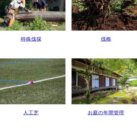
特殊伐採
伐根
人工芝
お庭の年間管理