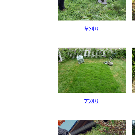
草刈り
芝刈り