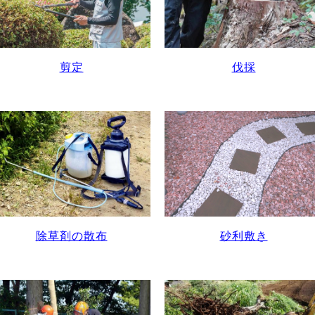
剪定
伐採
除草剤の散布
砂利敷き