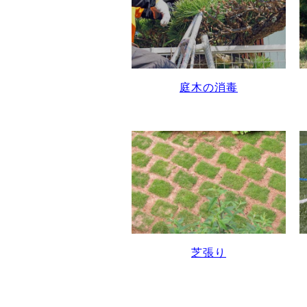
庭木の消毒
芝張り