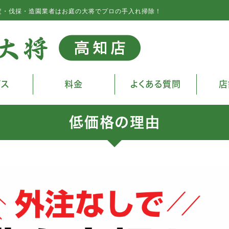
定・伐採・造園業者はお庭の大将でプロの手入れ掃除！
ビス
料金
よくある質問
店
低価格の理由